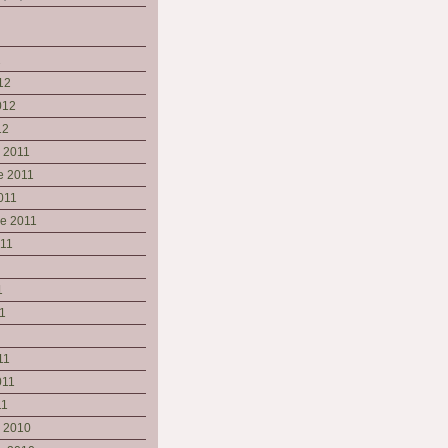
2
12
012
12
 2011
e 2011
011
re 2011
011
1
1
11
011
11
e 2010