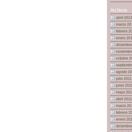
Archivos
abril 201
marzo 20
febrero 2
enero 20
diciembre
noviembr
octubre 2
septiemb
agosto 2
julio 2011
junio 201
mayo 201
abril 2011
marzo 20
febrero 2
enero 20
diciembr