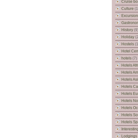
Cruise bo
Culture
(1
Excursions
Gastrono
History
(9
Holiday
(
Hostels
(1
Hotel Cen
hotels
(7)
Hotels Afr
Hotels Am
Hotels As
Hotels Ca
Hotels Eu
Hotels No
Hotels Oc
Hotels So
Hotels Sp
Interestin
Lodgings