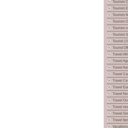
Tourism C
Tourism 
Tourism N
Tourism 
Tourism o
Tourism S
Tourist
(2
Tourist Of
Travel Afr
Travel Ag
Travel As
Travel Ca
Travel Ce
Travel Eu
Travel No
Travel Oc
Travel re
Travel So
Travel tip
Vacations