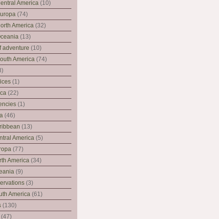
entral America
(10)
Europa
(74)
orth America
(32)
Oceania
(13)
f adventure
(10)
outh America
(74)
8)
fices
(1)
ica
(22)
encies
(1)
ia
(46)
ribbean
(13)
ntral America
(5)
ropa
(77)
rth America
(34)
eania
(9)
servations
(3)
uth America
(61)
s
(130)
(47)