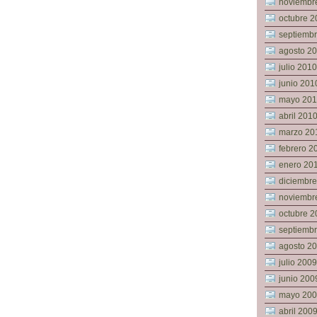
noviembr
octubre 2
septiemb
agosto 2
julio 2010
junio 201
mayo 20
abril 201
marzo 20
febrero 2
enero 20
diciembr
noviembr
octubre 2
septiemb
agosto 2
julio 2009
junio 200
mayo 20
abril 200