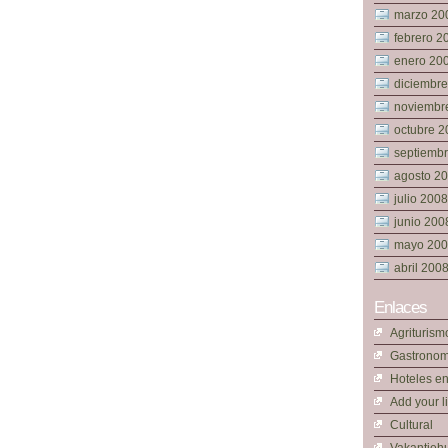
marzo 20
febrero 2
enero 20
diciembr
noviembr
octubre 2
septiemb
agosto 2
julio 2008
junio 200
mayo 20
abril 200
Enlaces
Agriturism
Gastronom
Hoteles e
Add your l
Cultural