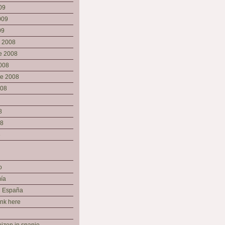
09
009
09
e 2008
e 2008
008
re 2008
008
8
08
8
o
ía
n España
ink here