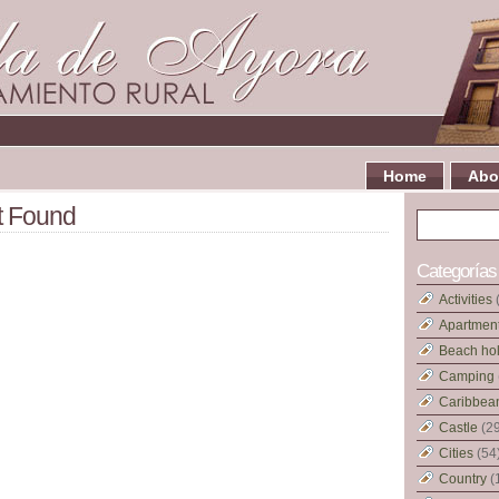
Home
Abo
t Found
Categorías
Activities
Apartment
Beach hol
Camping
Caribbean
Castle
(29
Cities
(54
Country
(