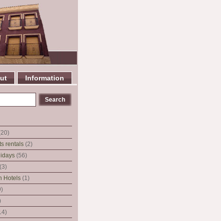
ut
Information
(20)
s rentals
(2)
idays
(56)
(3)
 Hotels
(1)
)
)
14)