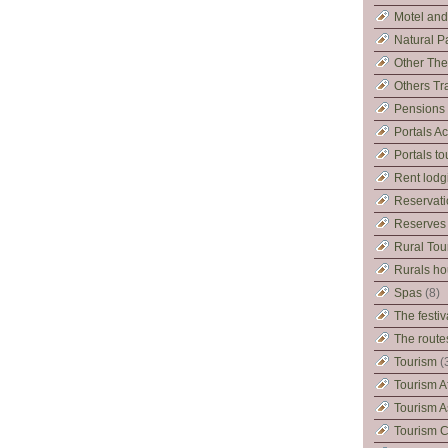
Motel and
Natural P
Other Th
Others Tr
Pensions
Portals 
Portals to
Rent lodg
Reservatio
Reserves 
Rural Tou
Rurals h
Spas
(8)
The festiv
The route
Tourism
(
Tourism A
Tourism A
Tourism 