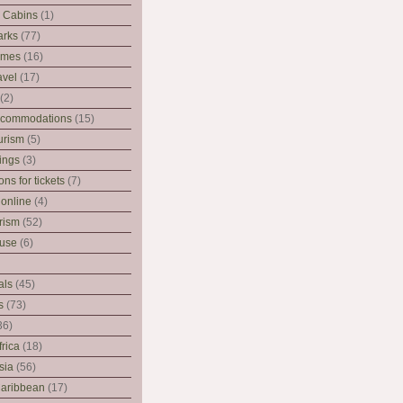
 Cabins
(1)
arks
(77)
emes
(16)
avel
(17)
(2)
Accommodations
(15)
urism
(5)
ings
(3)
ns for tickets
(7)
online
(4)
rism
(52)
ouse
(6)
als
(45)
s
(73)
36)
frica
(18)
sia
(56)
Caribbean
(17)