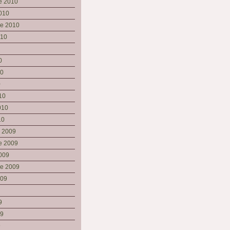
e 2010
010
re 2010
010
0
10
0
10
010
10
e 2009
e 2009
009
re 2009
009
9
09
9