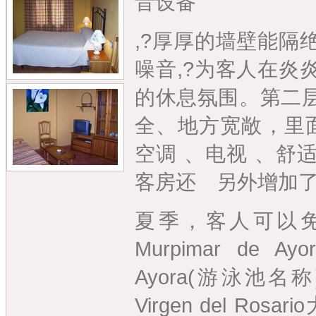
音设备
,?厚厚的墙壁能隔
噪音,?为客人在炎
的休息氛围。第二
全、地方宽敞，里面
空调 、电视 、舒
客房还 另外增加了
夏季，客人可以
Murpimar de Ay
Ayora(游泳池
Virgen del Ro