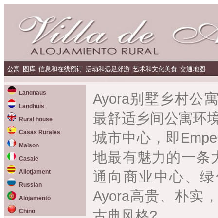
公寓
图库
信息和在线预订
活动和远足郊游
艺术和文化美食
交通地图
Landhaus
Ayora别墅乡村
Landhuis
最舒适乡间公寓环境。
Rural house
Casas Rurales
城市中心，即Emped
Maison
地最有魅力的一条大
Casale
Allotjament
通向商业中心、绿
Russian
Ayora高贵、朴
Alojamento
古典风格?。
Chino