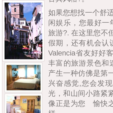
如果您想找一个舒
闲娱乐，您最好一年
旅游?. 在这里您
假期，还有机会认识
Valencia省友
丰富的旅游景色和迷
产生一种仿佛是第
兴奋感觉,您会发
光，和山间小路紧
像正是为您 愉快